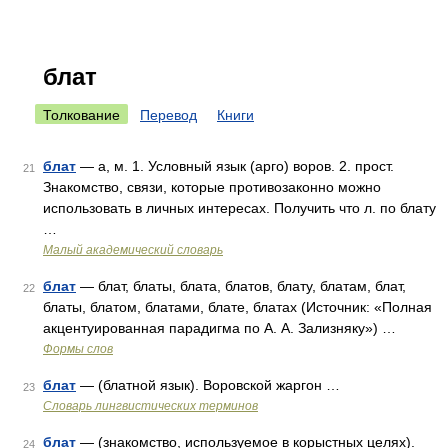
блат
Толкование
Перевод
Книги
блат
— а, м. 1. Условный язык (арго) воров. 2. прост.
21
Знакомство, связи, которые противозаконно можно
использовать в личных интересах. Получить что л. по блату
…
Малый академический словарь
блат
— блат, блаты, блата, блатов, блату, блатам, блат,
22
блаты, блатом, блатами, блате, блатах (Источник: «Полная
акцентуированная парадигма по А. А. Зализняку») …
Формы слов
блат
— (блатной язык). Воровской жаргон …
23
Словарь лингвистических терминов
блат
— (знакомство, используемое в корыстных целях).
24