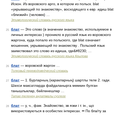
Искон. Из воровского арго, в котором из польск. blat
«укрывающий по знакомству», восходящего к евр. идиш blat
«близкий» (человек) …
Этимологический словарь русского языка
блат
— Это слово (в значении знакомство, используемое в
25
личных интересах ) проникло в русский язык из воровского
жаргона, куда попало из польского, где blat означает
мошенник, укрывающий по знакомству . Польский язык
заимствовал это слово из идиша, где&#8230; …
Этимологический словарь русского языка Крылова
блат
— воровской жаргон …
26
Толковый переводоведческий словарь
блат
— 1. Бурларның (каракларның) шартлы теле 2. гади.
27
Шәхси максатларда файдаланырга мөмкин булган
танышлыклар, бәйләнешләр …
Татар теленең аңлатмалы сүзлеге
блат
— у, ч., фам. Знайомство, зв язки і т. ін., що
28
використовуються в особистих інтересах. •• По бла/ту за