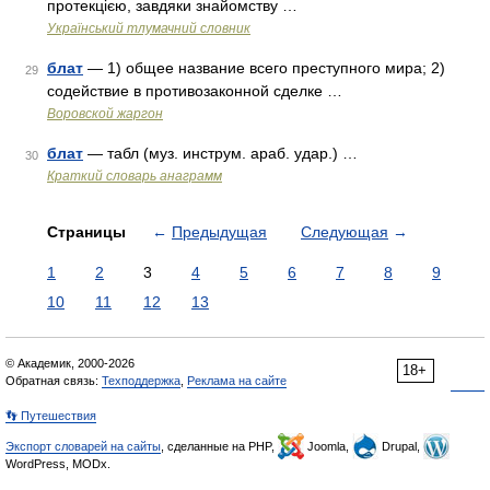
протекцією, завдяки знайомству …
Український тлумачний словник
блат
— 1) общее название всего преступного мира; 2)
29
содействие в противозаконной сделке …
Воровской жаргон
блат
— табл (муз. инструм. араб. удар.) …
30
Краткий словарь анаграмм
Страницы
←
Предыдущая
Следующая
→
1
2
3
4
5
6
7
8
9
10
11
12
13
© Академик, 2000-2026
18+
Обратная связь:
Техподдержка
,
Реклама на сайте
👣 Путешествия
Экспорт словарей на сайты
, сделанные на PHP,
Joomla,
Drupal,
WordPress, MODx.